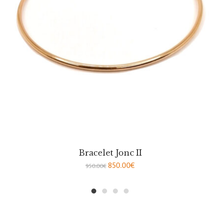
Bracelet Jonc II
850.00
€
950.00
€
1
2
3
4