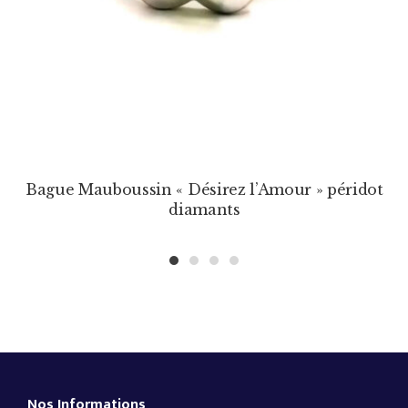
Bague Mauboussin « Désirez l’Amour » péridot
diamants
1
2
3
4
Nos Informations