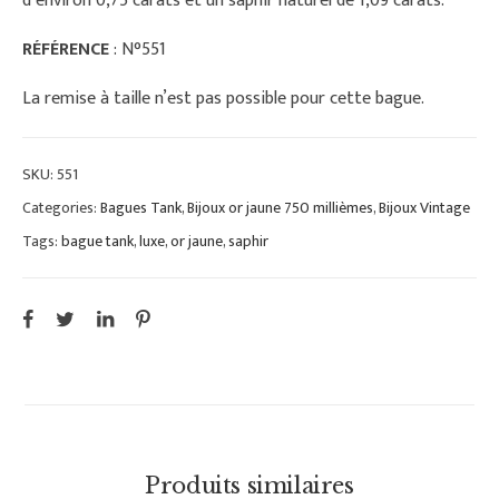
d’environ 0,75 carats et un saphir naturel de 1,09 carats.
RÉFÉRENCE
: N°551
La remise à taille n’est pas possible pour cette bague.
SKU:
551
Categories:
Bagues Tank
,
Bijoux or jaune 750 millièmes
,
Bijoux Vintage
Tags:
bague tank
,
luxe
,
or jaune
,
saphir
Produits similaires