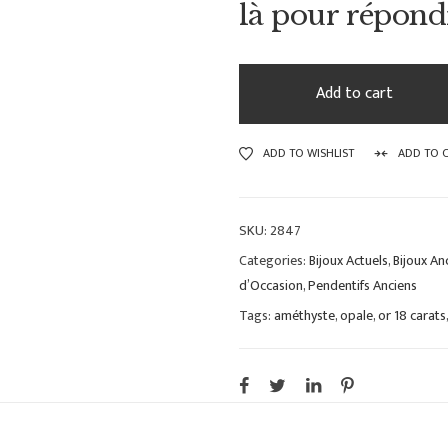
là pour répond
Add to cart
ADD TO WISHLIST
ADD TO 
SKU:
2847
Categories:
Bijoux Actuels
,
Bijoux An
d’Occasion
,
Pendentifs Anciens
Tags:
améthyste
,
opale
,
or 18 carats