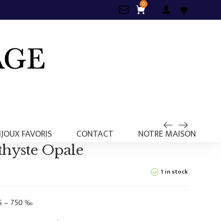
0
IJOUX FAVORIS
CONTACT
NOTRE MAISON
thyste Opale
1 in stock
S – 750 ‰