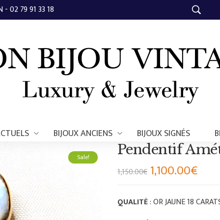
- 02 79 91 33 18
ACTUELS
BIJOUX ANCIENS
BIJOUX SIGNÉS
B
Pendentif Amé
Sale!
1,100.00
€
1,150.00
€
QUALITÉ
: OR JAUNE 18 CARAT