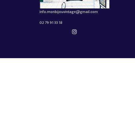
info.monbijouvintage@gmail.com
02 79 91 33 18