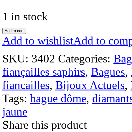
1 in stock
Add to cart
Add to wishlist
Add to comp
SKU:
3402
Categories:
Bag
fiançailles saphirs
,
Bagues
,
fiancailles
,
Bijoux Actuels
,
Tags:
bague dôme
,
diamant
jaune
Share this product